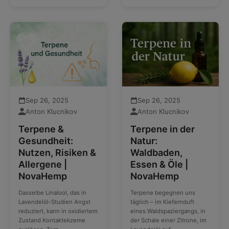
Sep 26, 2025
Sep 26, 2025
Anton Klucnikov
Anton Klucnikov
Terpene &
Terpene in der
Gesundheit:
Natur:
Nutzen, Risiken &
Waldbaden,
Allergene |
Essen & Öle |
NovaHemp
NovaHemp
Dasselbe Linalool, das in
Terpene begegnen uns
Lavendelöl-Studien Angst
täglich – im Kiefernduft
reduziert, kann in oxidiertem
eines Waldspaziergangs, in
Zustand Kontaktekzeme
der Schale einer Zitrone, im