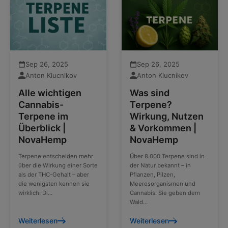
Sep 26, 2025
Sep 26, 2025
Anton Klucnikov
Anton Klucnikov
Alle wichtigen
Was sind
Cannabis-
Terpene?
Terpene im
Wirkung, Nutzen
Überblick |
& Vorkommen |
NovaHemp
NovaHemp
Terpene entscheiden mehr
Über 8.000 Terpene sind in
über die Wirkung einer Sorte
der Natur bekannt – in
als der THC-Gehalt – aber
Pflanzen, Pilzen,
die wenigsten kennen sie
Meeresorganismen und
wirklich. Di...
Cannabis. Sie geben dem
Wald...
Weiterlesen
Weiterlesen