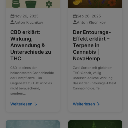
Nov 26, 2025
Sep 26, 2025
Anton Klucnikov
Anton Klucnikov
CBD erklärt:
Der Entourage-
Wirkung,
Effekt erklärt –
Anwendung &
Terpene in
Unterschiede zu
Cannabis |
THC
NovaHemp
CBD ist eines der
Zwei Sorten mit gleichem
bekanntesten Cannabinoide
THC-Gehalt, völlig
der Hanfpflanze – im
unterschiedliche Wirkung –
Gegensatz zu THC wirkt es
das ist der Entourage-Effekt.
nicht berauschend,
Cannabinoide, Te...
sondern...
Weiterlesen
Weiterlesen