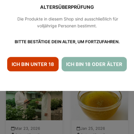
ALTERSÜBERPRÜFUNG
HABEN CBD-BLÜTEN NEBENWIRKUNGEN?
Die Produkte in diesem Shop sind ausschließlich für
volljährige Personen bestimmt.
MACHT DER KONSUM VON CBD-BLÜTEN ABHÄNGIG?
BITTE BESTÄTIGE DEIN ALTER, UM FORTZUFAHREN.
ICH BIN UNTER 18
ICH BIN 18 ODER ÄLTER
Interessante Themen
Mar 23, 2026
Jan 25, 2026